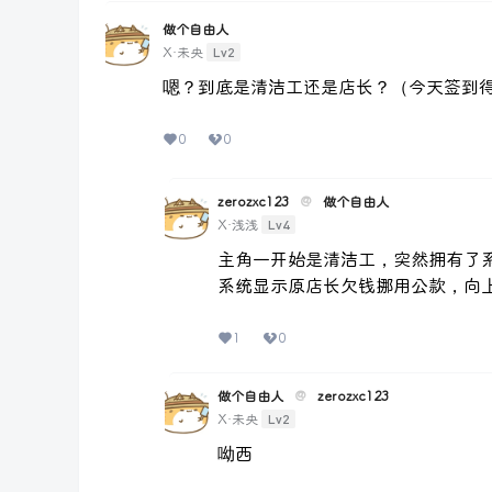
做个自由人
Lv2
X·未央
嗯？到底是清洁工还是店长？（今天签到得了1
0
0
zerozxc123
@
做个自由人
Lv4
X·浅浅
主角一开始是清洁工，突然拥有了
系统显示原店长欠钱挪用公款，向
1
0
做个自由人
@
zerozxc123
Lv2
X·未央
呦西