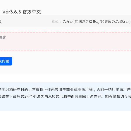
er3.6.3 官方中文
版]
格式：
7z/rar[压缩包后缀是.gif的更改为.7z或.rar]
游客
度网盘
于学习和研究目的；不得将上述内容用于商业或非法用途，否则一切后果请用户
必须在下载后的24个小时之内从您的电脑中彻底删除上述内容。如有侵权请与