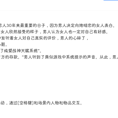
男人30年来最重要的日子，因为男人决定向她暗恋的女人表白。
到女人欣然接受的样子，男人认为女人也一定对自己有好感。
中发听着女人对自己真实的评价，男人的心碎了，
心脏。
了纯爱战神天赋系统”。
到对方的存款。”男人听到了类似游戏中系统提示的声音。从此，男
移动，通过[空格键]和场景内人物和物品交互。