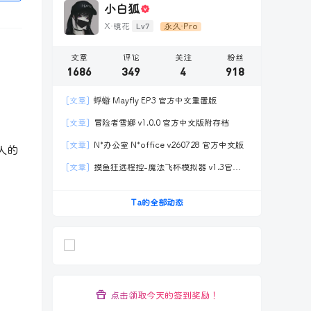
小白狐
Lv7
X·镜花
永久·Pro
文章
评论
关注
粉丝
1686
349
4
918
[文章]
蜉蝣 Mayfly EP3 官方中文重置版
[文章]
冒险者雪娜 v1.0.0 官方中文版附存档
[文章]
N*办公室 N*office v260728 官方中文版
人的
[文章]
摸鱼狂远程控-魔法飞杯模拟器 v1.3官方
中文版
Ta的全部动态
点击领取今天的签到奖励！