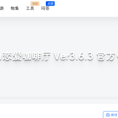
教程
反馈
游
物集
工具
问答
恋爱咖啡厅 Ver3.6.3 官
前往