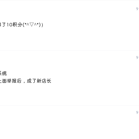
9
0积分(*^▽^*)）
9
系统
上面举报后，成了新店长
9