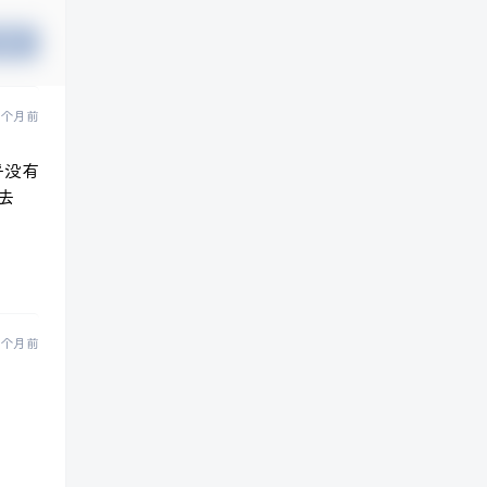
提交
 个月前
乎没有
去
 个月前