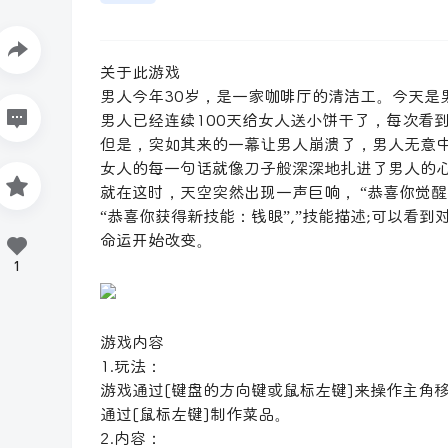
关于此游戏
男人今年30岁，是一家咖啡厅的清洁工。今天是
男人已经连续100天给女人送小饼干了，每次看
但是，突如其来的一幕让男人崩溃了，男人无意
女人的每一句话就像刀子般深深地扎进了男人的
就在这时，天空突然出现一声巨响， “恭喜你觉醒
“恭喜你获得新技能：钱眼”,”技能描述;可以看
命运开始改变。
1
游戏内容
1.玩法：
游戏通过[键盘的方向键或鼠标左键]来操作主角
通过[鼠标左键]制作菜品。
2.内容：