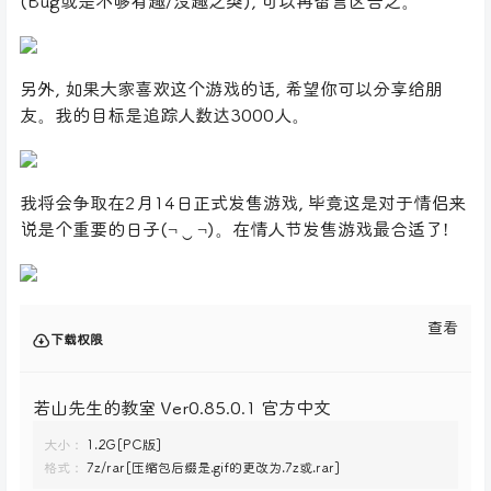
(Bug或是不够有趣/没趣之类), 可以再留言区告之。
另外, 如果大家喜欢这个游戏的话, 希望你可以分享给朋
友。我的目标是追踪人数达3000人。
我将会争取在2月14日正式发售游戏, 毕竟这是对于情侣来
说是个重要的日子(¬ ‿ ¬)。在情人节发售游戏最合适了!
查看
下载权限
若山先生的教室 Ver0.85.0.1 官方中文
大小：
1.2G[PC版]
格式：
7z/rar[压缩包后缀是.gif的更改为.7z或.rar]