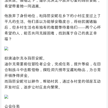
法实现。懊恼之下，迪尔克决定不放弃心爱的玛丽安妮，
希望带着她一同逃离。
他放弃了身份地位，和玛丽安妮在乡下的小村庄里过上了
平凡的生活。他们原以为能够安稳度日，将纷扰抛诸脑
后，但乡村生活也有独有的难题等待着他们——两个心怀
希望的人，能否共同克服困难，找到属于自己的真正幸
福？
扮演迪尔克与玛丽安妮。
迪尔克需要前往冒险者公会，完成任务，提升等级，在回
合制战斗中击败怪物，探险洞穴搜寻宝藏和物品，为日常
开销挣得资金。
而玛丽安妮可以耕作，帮助村民，通过与村里的邻居互动
开发村庄，逐步让村庄走向繁荣。
公会任务