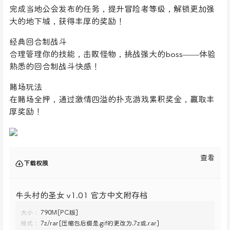
完成当地公会发布的任务，提升冒险者等级，解锁更加强
大的地下城，获得丰厚的奖励！
经典回合制战斗
合理管理你的技能，击败怪物，挑战强大的boss——体验
熟悉的回合制战斗快感！
赌场玩法
在赌场全押，通过激情四溢的扑克游戏累积奖金，赢取丰
厚奖励！
查看
下载权限
牛头村的圣女 v1.01 官方中文附存档
大小：
790M[PC版]
格式：
7z/rar[压缩包后缀是.gif的更改为.7z或.rar]