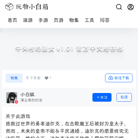
首页
端游
手游
页游
物集
工具
问答
牛头村的圣女 v1.01 官方中文附存档
1
前往下载
物集
8 个月前
小白狐
私信
关注
蒲公英的约定
关于此游戏
拯救过世界的勇者迪尔克，在击败魔王后被封为皇太子。
然而，未来的皇帝不能与平民通婚，迪尔克的愿景终究无