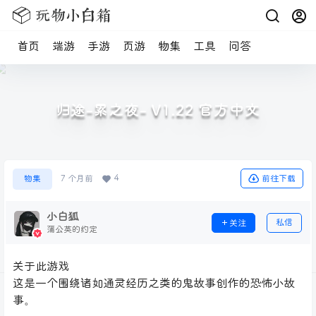
首页
端游
手游
页游
物集
工具
问答
归途-累之夜- V1.22 官方中文
4
前往下载
物集
7 个月前
小白狐
私信
关注
蒲公英的约定
关于此游戏
这是一个围绕诸如通灵经历之类的鬼故事创作的恐怖小故
事。