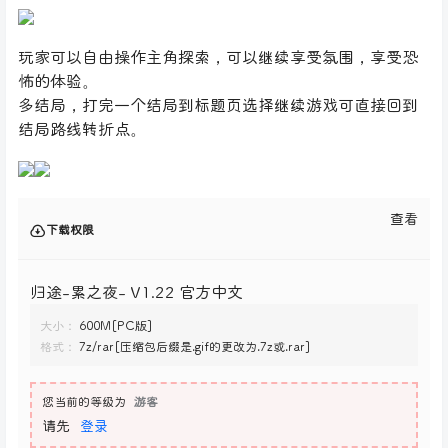
玩家可以自由操作主角探索，可以继续享受氛围，享受恐
怖的体验。
多结局，打完一个结局到标题页选择继续游戏可直接回到
结局路线转折点。
查看
下载权限
归途-累之夜- V1.22 官方中文
大小：
600M[PC版]
格式：
7z/rar[压缩包后缀是.gif的更改为.7z或.rar]
您当前的等级为
游客
请先
登录