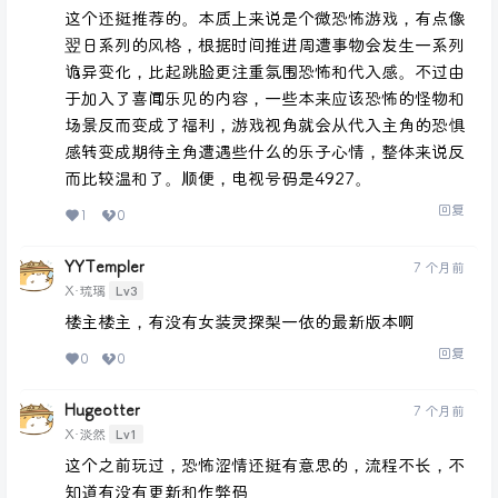
这个还挺推荐的。本质上来说是个微恐怖游戏，有点像
翌日系列的风格，根据时间推进周遭事物会发生一系列
诡异变化，比起跳脸更注重氛围恐怖和代入感。不过由
于加入了喜闻乐见的内容，一些本来应该恐怖的怪物和
场景反而变成了福利，游戏视角就会从代入主角的恐惧
感转变成期待主角遭遇些什么的乐子心情，整体来说反
而比较温和了。顺便，电视号码是4927。
回复
1
0
YYTempler
7 个月前
Lv3
X·琉璃
楼主楼主，有没有女装灵探梨一依的最新版本啊
回复
0
0
Hugeotter
7 个月前
Lv1
X·淡然
这个之前玩过，恐怖涩情还挺有意思的，流程不长，不
知道有没有更新和作弊码