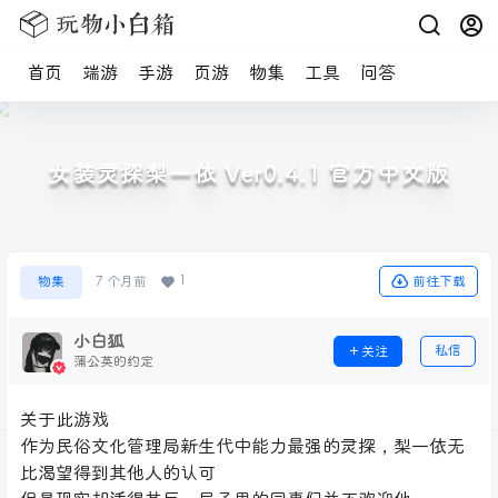
首页
端游
手游
页游
物集
工具
问答
女装灵探梨一依 Ver0.4.1 官方中文版
1
前往下载
物集
7 个月前
小白狐
私信
关注
蒲公英的约定
关于此游戏
作为民俗文化管理局新生代中能力最强的灵探，梨一依无
比渴望得到其他人的认可