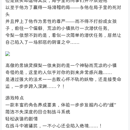
但是现实却适得其反，局子里的同事们并不欢迎他
以至于他为了赢得一场滑稽的局——与他在局子里的死对
头
并且押上了他作为男性的尊严——而不得不打扮成女孩
子，前往一个偏僻、荒凉的小镇执行一次潜伏任务。
令梨一依想不到的是，看似一次简单的潜伏任务，居然让
自己陷入了一场邪恶的阴谋之中……
高傲的男娘灵探梨一依来到的是一个神秘而荒凉的小镇
奇怪的是，这里的人似乎对你的到来非常感兴趣……
是通过强大的法术一一击败心怀不轨的妖物，还是接受命
运，一步步跨入深渊……？！
游戏特点
一款丰富的角色养成要素，体验一步步发掘内心的“雌”
简洁不失深度的回合制战斗系统
轻松诙谐的剧情
在战斗中被骚扰，一不小心还会陷入绝境……！