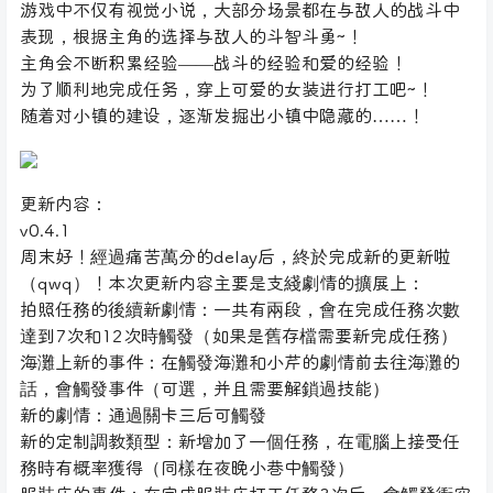
游戏中不仅有视觉小说，大部分场景都在与敌人的战斗中
表现，根据主角的选择与敌人的斗智斗勇~！
主角会不断积累经验——战斗的经验和爱的经验！
为了顺利地完成任务，穿上可爱的女装进行打工吧~！
随着对小镇的建设，逐渐发掘出小镇中隐藏的……！
更新内容：
v0.4.1
周末好！經過痛苦萬分的delay后，終於完成新的更新啦
（qwq）！本次更新内容主要是支綫劇情的擴展上：
拍照任務的後續新劇情：一共有兩段，會在完成任務次數
達到7次和12次時觸發（如果是舊存檔需要新完成任務）
海灘上新的事件：在觸發海灘和小芹的劇情前去往海灘的
話，會觸發事件（可選，并且需要解鎖過技能）
新的劇情：通過關卡三后可觸發
新的定制調教類型：新增加了一個任務，在電腦上接受任
務時有概率獲得（同樣在夜晚小巷中觸發）