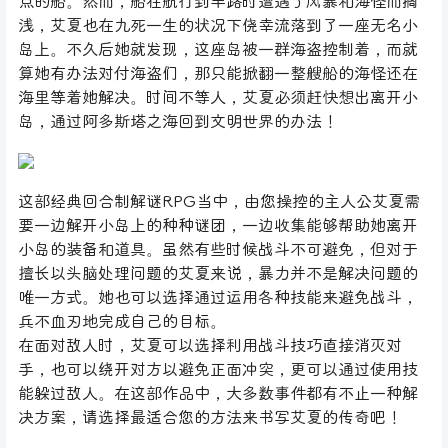
点的船。然而，船在航行到半路时遭遇了风暴和海怪而搁
浅，艾夏也在九死一生的状况下侥幸流落到了一座无名小
岛上。不久后她就发现，这座岛被一群海盗控制着，而就
算她有办法对付海盗们，那只能掀翻一整艘船的海怪还在
海里等着她解决。时间不等人，艾夏必须赶快想出离开小
岛，通过阿多斯塔之海回到文明世界的办法！
这部经典回合制解谜RPG当中，由您操控的主人公艾夏需
要一边解开小岛上的种种谜团，一边收集能够帮助她离开
小岛的装备和道具。虽然有些时候战斗不可避免，但对于
擅长以头脑处理问题的艾夏来说，暴力并不是解决问题的
唯一方式。她也可以选择通过运用各种技能来避免战斗，
兵不血刃地完成自己的目标。
在面对敌人时，艾夏可以选择利用战斗技巧直接消灭对
手，也可以绕开对方以避免正面冲突，更可以通过使用技
能躲过敌人。在这部作品中，大多数事件都有不止一种解
决方案，请选择最适合您的方法来书写艾夏的传奇吧！