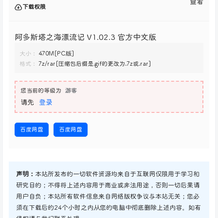
查看
下载权限
阿多斯塔之海漂流记 V1.02.3 官方中文版
大小：
470M[PC版]
格式：
7z/rar[压缩包后缀是.gif的更改为.7z或.rar]
您当前的等级为
游客
请先
登录
百度网盘
百度网盘
声明：
本站所发布的一切软件资源均来自于互联网仅限用于学习和
研究目的；不得将上述内容用于商业或非法用途，否则一切后果请
用户自负；本站所有软件信息来自网络版权争议与本站无关；您必
须在下载后的24个小时之内从您的电脑中彻底删除上述内容。如有