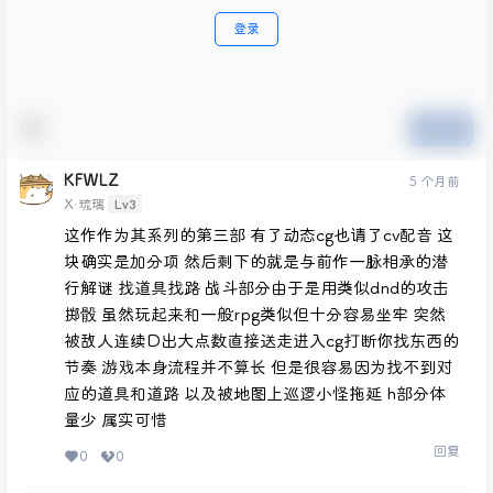
登录
提交
KFWLZ
5 个月前
Lv3
X·琉璃
这作作为其系列的第三部 有了动态cg也请了cv配音 这
块确实是加分项 然后剩下的就是与前作一脉相承的潜
行解谜 找道具找路 战斗部分由于是用类似dnd的攻击
掷骰 虽然玩起来和一般rpg类似但十分容易坐牢 突然
被敌人连续D出大点数直接送走进入cg打断你找东西的
节奏 游戏本身流程并不算长 但是很容易因为找不到对
应的道具和道路 以及被地图上巡逻小怪拖延 h部分体
量少 属实可惜
回复
0
0