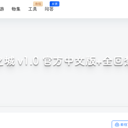
教程
反馈
游
物集
工具
问答
城 v1.0 官方中文版+全
前往