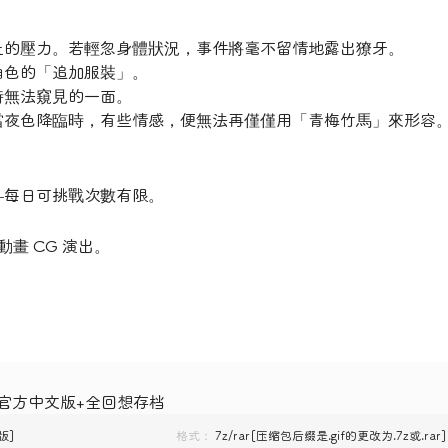
上的壓力。若輕忽身體狀況，事件將毫不留情地露出獠牙。
角色的「追加服裝」。
時無法窺見的一面。
當夜色降臨時，有些情感，便無法再僅僅用「青梅竹馬」來形容
—每日可挑戰次數有限。
援動畫 CG 演出。
0 官方中文版+全回想存档
版]
格式：
7z/rar[压缩包后缀是.gif的更改为.7z或.rar]