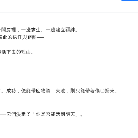
一間房裡，一邊求生、一邊建立羈絆。
彼此的信任與距離──
你活下去的理由。
件。成功，便能帶回物資；失敗，則只能帶著傷口歸來。
——它們決定了「你是否能活到明天」。