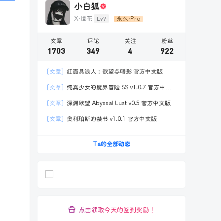
小白狐
Lv7
X·镜花
永久·Pro
文章
评论
关注
粉丝
1703
349
4
922
[文章]
红面具浪人：欲望与暗影 官方中文版
[文章]
纯真少女的魔界冒险 SS v1.0.7 官方中文
版
[文章]
深渊欲望 Abyssal Lust v0.5 官方中文版
[文章]
奥利珀斯的禁书 v1.0.1 官方中文版
Ta的全部动态
点击领取今天的签到奖励！