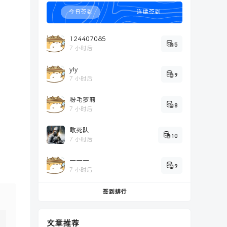
今日签到
连续签到
124407085
5
7 小时后
。
yly
9
7 小时后
粉毛萝莉
8
7 小时后
敢死队
10
7 小时后
一一一
9
7 小时后
签到排行
文章推荐