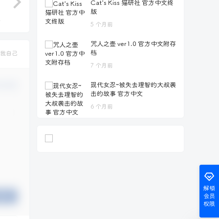
Cat’s Kiss 猫研社 官方中文终
版
5 个月前
咒人之壶 ver1.0 官方中文附存
档
我自己
7 个月前
现代女忍~被失去理智的大叔袭
认修改
击的故事 官方中文
6 个月前
解锁
提交
会员
权限