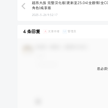
超昂大战 完整汉化版|更新至25.04|全剧情|全C
角色|纯享版
2025-5-26 9:52:17
4 条回复
文章作者
管理员
A
M
欢迎您，新朋友，感谢参与互动！
您必须