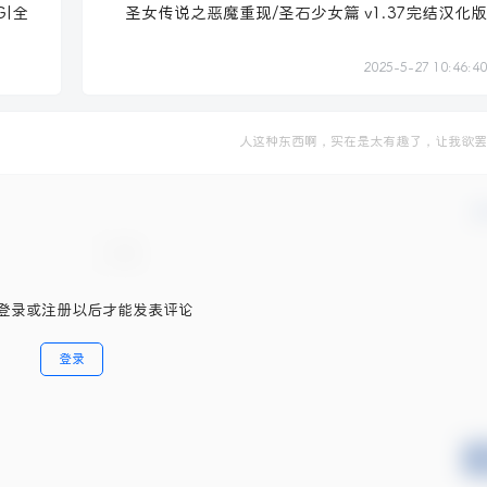
G|全
圣女传说之恶魔重现/圣石少女篇 v1.37完结汉化版
2025-5-27 10:46:40
人这种东西啊，实在是太有趣了，让我欲罢
确
登录或注册以后才能发表评论
登录