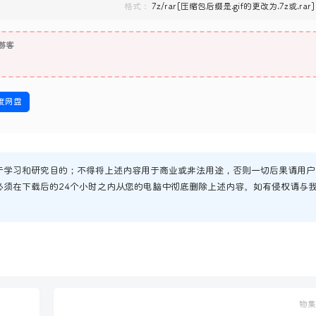
格式：
7z/rar[压缩包后缀是.gif的更改为.7z或.rar]
游客
度网盘
于学习和研究目的；不得将上述内容用于商业或非法用途，否则一切后果请用户
必须在下载后的24个小时之内从您的电脑中彻底删除上述内容。如有侵权请与
物集