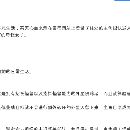
平凡生活，某天心血来潮在寄宿网站上登录了住处的主角很快迎
”的奇怪女子。
顾她的日常生活。
然是拥有招唤怪兽以及指挥怪兽能力的外星侵略者，而且就算驱
最低业绩目标就不会进行额外破坏的外星人留下来，主角自愿成
亡，迴避官方组织的击退怪兽部队，并且保护星球，主角将于怪