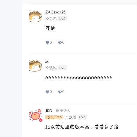
ZXCzxc123
Lv0
X·混沌
互赞
0
0
xx
Lv0
X·混沌
6666666666666666666666
0
0
猛汉
乐子达人
Lv4
永久·Pro
X·浅浅
比以前站里的版本高，看看多了啥