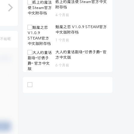
纸上的魔法使 Steam官方中文
附存档
4 个月前
魅魔之恋 V1.0.9 STEAM官方
中文版附存档
不能呢
1 个月前
大人的童话剧场~讨债子爵~ 官
方中文版
认修改
6 个月前
提交