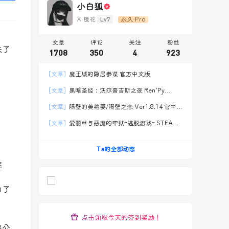
小白狐
Lv7
X·镜花
永久·Pro
文章
评论
关注
粉丝
来了
1708
350
4
923
[文章]
魔王城的隐居参谋 官方中文版
[文章]
黑暗圣经：沃尔普吉斯之夜 Ren’Py
Remake V1.11汉化版
[文章]
隔壁的美艳妻/隔壁之恋 Ver1.8.14 官中正
式版DLC附存档
[文章]
爱丽丝与恶魔的牢狱~逃脱游戏~ STEAM
官方中文
Ta的全部动态
逐
为了
点击领取今天的签到奖励！
兽公