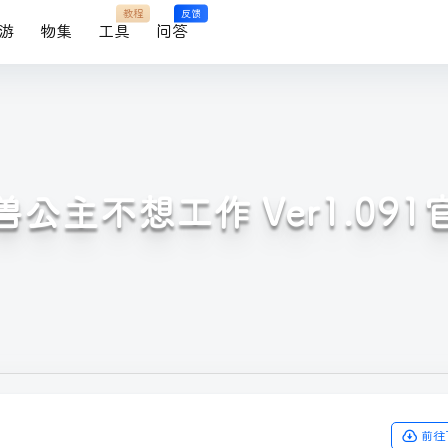
教程
反馈
游
物集
工具
问答
公主不想工作 Ver1.09
前往