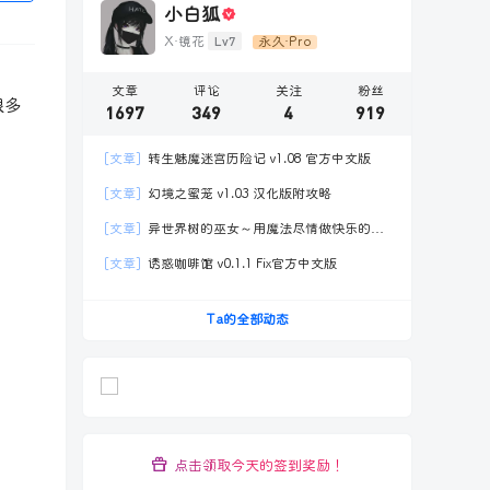
小白狐
Lv7
X·镜花
永久·Pro
文章
评论
关注
粉丝
很多
1697
349
4
919
[文章]
转生魅魔迷宫历险记 v1.08 官方中文版
[文章]
幻境之蜜笼 v1.03 汉化版附攻略
[文章]
异世界树的巫女～用魔法尽情做快乐的事
Ver.S1.1官方中文
[文章]
诱惑咖啡馆 v0.1.1 Fix官方中文版
Ta的全部动态
点击领取今天的签到奖励！