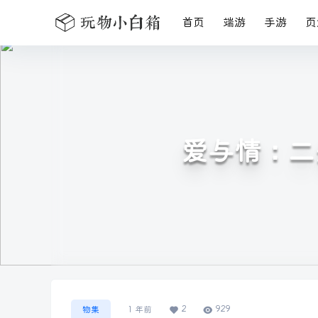
首页
端游
手游
页
爱与情：二垒 L
2
929
物集
1 年前