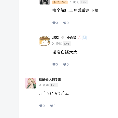
Lv7
永久·Pro
X·镜花
换个解压工具或重新下载
0
0
JJB2
@
小白狐
A
M
Lv1
X·淡然
谢谢白狐大大
0
0
蛞蝓仙人纲手姬
Lv3
X·琉璃
｡:.ﾟヽ(*´∀`)ﾉﾟ.:｡
0
0