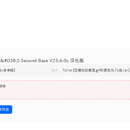
038;S Second Base V25.6.0c 汉化版
C版+安卓版]
格式：
7z/rar[压缩包后缀是.gif的更改为.7z或.rar]
游客
度网盘