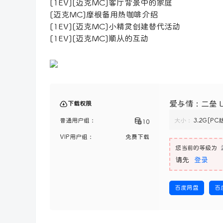
[1EV][迈克MC]客厅背景中的家庭
[迈克MC]摩根备用热咖啡介绍
[1EV][迈克MC]小精灵创建替代活动
[1EV][迈克MC]顺从的互动
爱与情：二垒 L&#
下载权限
普通用户组：
大小：
3.2G[P
10
VIP用户组：
免费下载
您当前的等级为
请先
登录
百度网盘
百