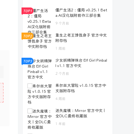
僵尸生活2：僵局 v0.25.1 Bet
TOP1
a AI汉化版附前作三部合集
9 个月前
重生之老王馋我身子 官方中文
TOP2
附存档
1 周前
少女妖精弹珠台 Elf Girl Pinbal
TOP3
l v1.1 官方中文
2 个月前
希尔丝大冒险 v1.0.15 官方中
文版附存档
4 周前
迷失魔镜：Mirror 官方中文 |
全DLC最终收藏版
1 年前