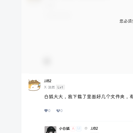
您必须
JJB2
Lv1
X·淡然
白狐大大，我下载了里面好几个文件夹，
0
0
小白狐
@
JJB2
A
M