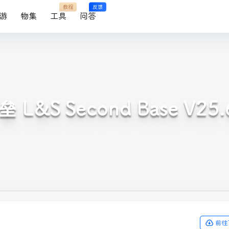
教程
反馈
游
物集
工具
问答
&S Second Base V25
前往