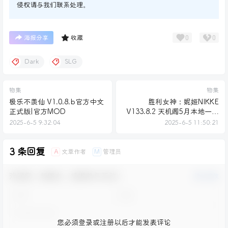
侵权请与我们联系处理。
0
0
海报分享
收藏
Dark
SLG
物集
物集
极乐不羡仙 V1.0.8.b官方中文
胜利女神：妮姬NIKKE
正式版|官方MOD
V133.8.2 天机阁5月本地一键
端[全角色/全皮肤/一键启动/
2025-6-5 9:32:04
2025-6-5 11:50:21
全剧情付指令代码]
3 条回复
文章作者
管理员
A
M
欢迎您，新朋友，感谢参与互动！
确认修改
您必须登录或注册以后才能发表评论