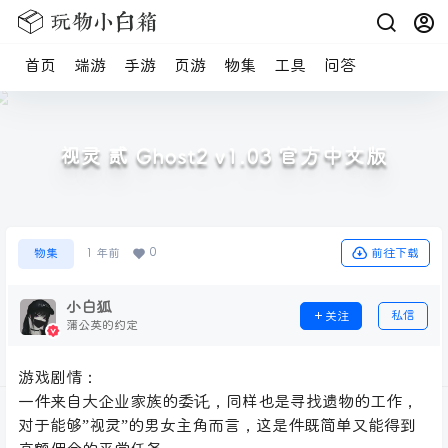
首页
端游
手游
页游
物集
工具
问答
视灵 贰 Ghost2 v1.03 官方中文版
0
前往下载
物集
1 年前
小白狐
私信
关注
蒲公英的约定
游戏剧情：
一件来自大企业家族的委讬，同样也是寻找遗物的工作，
对于能够”视灵”的男女主角而言，这是件既简单又能得到