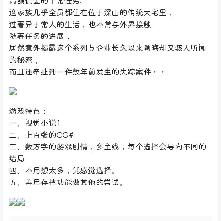
高额佣金的平常任务.
这家族几乎全员都住在位于深山的传统大宅里，
过著异于常人的生活，也不常与外界接触
随著任务的进展，
居然意外揭露这个系列与企业长久以来隐晦却又骇人听闻
的秘密，
而且还牵扯到一件数年前发生的失踪案件・・.
游戏特色：
一、视觉小说1
二、上百张的CG#
三、数万字的游戏剧情，多主线，每个选择会导向不同的
结局
四、不用想太多，凭感觉选择。
五、善用存档功能做其他的尝试。