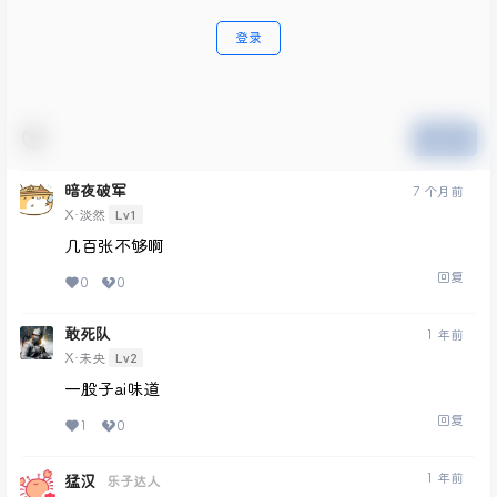
登录
提交
暗夜破军
7 个月前
Lv1
X·淡然
几百张不够啊
回复
0
0
敢死队
1 年前
Lv2
X·未央
一股子ai味道
回复
1
0
1 年前
猛汉
乐子达人