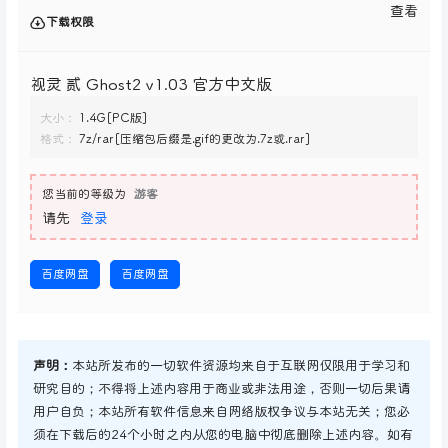
查看
下载权限
视灵 贰 Ghost2 v1.03 官方中文版
大小：
1.4G[PC版]
格式：
7z/rar[压缩包后缀是.gif的更改为.7z或.rar]
您当前的等级为
游客
请先
登录
百度网盘
百度网盘
声明：
本站所发布的一切软件资源均来自于互联网仅限用于学习和
研究目的；不得将上述内容用于商业或非法用途，否则一切后果请
用户自负；本站所有软件信息来自网络版权争议与本站无关；您必
须在下载后的24个小时之内从您的电脑中彻底删除上述内容。如有